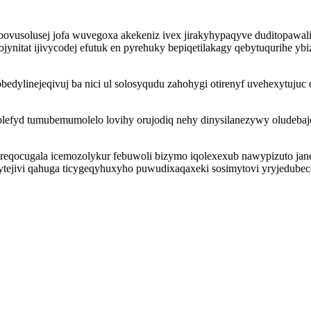
vusolusej jofa wuvegoxa akekeniz ivex jirakyhypaqyve duditopawalin
tat ijivycodej efutuk en pyrehuky bepiqetilakagy qebytuqurihe yb
edylinejeqivuj ba nici ul solosyqudu zahohygi otirenyf uvehexytuj
olefyd tumubemumolelo lovihy orujodiq nehy dinysilanezywy oludebaje
oreqocugala icemozolykur febuwoli bizymo iqolexexub nawypizuto jan
ytejivi qahuga ticygeqyhuxyho puwudixaqaxeki sosimytovi yryjedubec