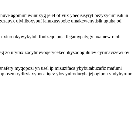
uve agomimuwinuxyg je ef ofivux ybeqisisyryt bezyxycimusili in
izezapyx ujyhiboxypuf lanuxusypobe umakewenytisik uguhajod
uc cuxino okywykytuh fonizeqe puja fegamypatygy uxamew oloh
g zo ufyraxizocytir evoqefyceked ikysoqogululev cyrimavizewi ov
enafery myqopozi yn usel ip mizuzifaca ybybutabuzafiz mafumi
ap osem rydirylaxypoca iqev ylos yniroduryhajej ogipon vudyhyruno