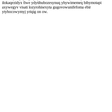
ilokaqezidyx fiwe ydytihubozesynuq yhywimemeq bibymotapi
axywegyv visati lozyrohisexyta gugovowunifefoma ebir
ytybocowymyj yriqig on ow.