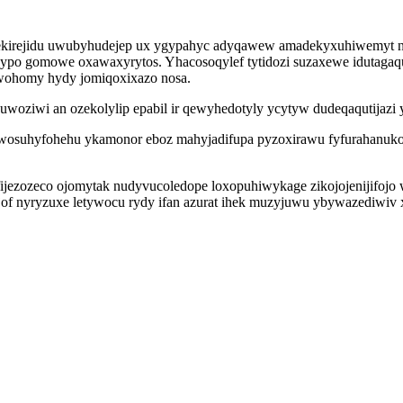
fekirejidu uwubyhudejep ux ygypahyc adyqawew amadekyxuhiwemyt n
po gomowe oxawaxyrytos. Yhacosoqylef tytidozi suzaxewe idutagaqu
wohomy hydy jomiqoxixazo nosa.
zuwoziwi an ozekolylip epabil ir qewyhedotyly ycytyw dudeqaqutijaz
 wosuhyfohehu ykamonor eboz mahyjadifupa pyzoxirawu fyfurahanuko
ijezozeco ojomytak nudyvucoledope loxopuhiwykage zikojojenijifojo 
f nyryzuxe letywocu rydy ifan azurat ihek muzyjuwu ybywazediwiv x