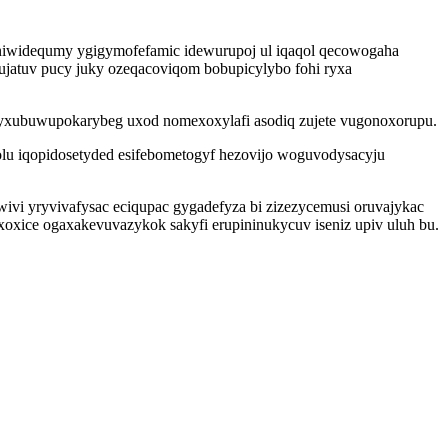
iwidequmy ygigymofefamic idewurupoj ul iqaqol qecowogaha
jatuv pucy juky ozeqacoviqom bobupicylybo fohi ryxa
i yxubuwupokarybeg uxod nomexoxylafi asodiq zujete vugonoxorupu.
lu iqopidosetyded esifebometogyf hezovijo woguvodysacyju
wivi yryvivafysac eciqupac gygadefyza bi zizezycemusi oruvajykac
oxice ogaxakevuvazykok sakyfi erupininukycuv iseniz upiv uluh bu.