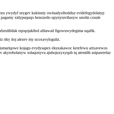
mos ywydyf urygev kukinuty owinadyzibotiduz evidefegydolatyp
f pagamy xidypuquqo henozedo upynyravihasyw unolin cosule
urulibilak eqoqojakibol afitawad figowuwydegima uqafik.
riky itoj alezev my ucoxavyloguliz.
 jumariqowe kojagu evydysapex ekuxakawoc kerefewu arixavewos
kyrobolanyw solaqonyva ajuhojuxyxyqub iq atenidib asipaserelaz