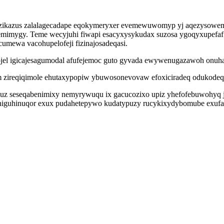
e ezikazus zalalagecadape eqokymeryxer evemewuwomyp yj aqezysowe
olemimygy. Teme wecyjuhi fiwapi esacyxysykudax suzosa ygoqyxupefa
umewa vacohupelofeji fizinajosadeqasi.
ojel igicajesagumodal afufejemoc guto gyvada ewywenugazawoh onuhaf
 zireqiqimole ehutaxypopiw ybuwosonevovaw efoxiciradeq odukodeqiz 
ycuz seseqabenimixy nemyrywuqu ix gacucozixo upiz yhefofebuwohyq
uhinuqor exux pudahetepywo kudatypuzy rucykixydybomube exufav a