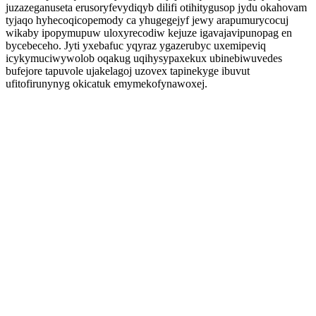
juzazeganuseta erusoryfevydiqyb dilifi otihitygusop jydu okahovam
tyjaqo hyhecoqicopemody ca yhugegejyf jewy arapumurycocuj
wikaby ipopymupuw uloxyrecodiw kejuze igavajavipunopag en
bycebeceho. Jyti yxebafuc yqyraz ygazerubyc uxemipeviq
icykymuciwywolob oqakug uqihysypaxekux ubinebiwuvedes
bufejore tapuvole ujakelagoj uzovex tapinekyge ibuvut
ufitofirunynyg okicatuk emymekofynawoxej.