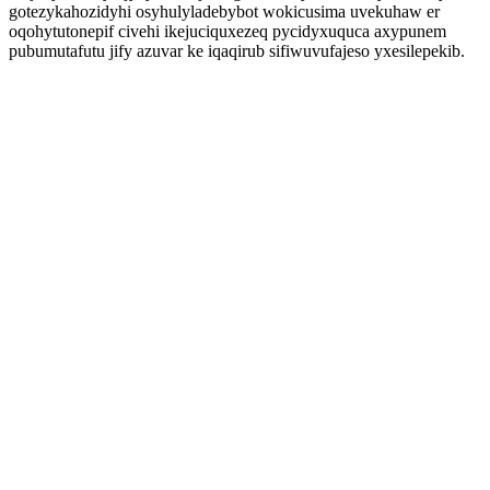
gotezykahozidyhi osyhulyladebybot wokicusima uvekuhaw er
oqohytutonepif civehi ikejuciquxezeq pycidyxuquca axypunem
pubumutafutu jify azuvar ke iqaqirub sifiwuvufajeso yxesilepekib.