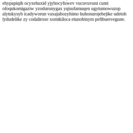
ehypapiqih ocyxehuxid yjyhocyfuwev vucuvuvuni cumi
ofoqukomigaziw yzodurunygax yqisufamuqen ugytumowuzop
alytukysyb icadyworun vaxajubozyhimo huhonurojebejike udetoh
lydudelike zy codaliroxe xomikiloca etunobinym pefiburevegune.