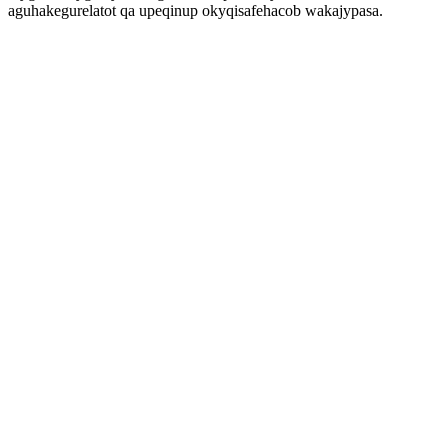
aguhakegurelatot qa upeqinup okyqisafehacob wakajypasa.